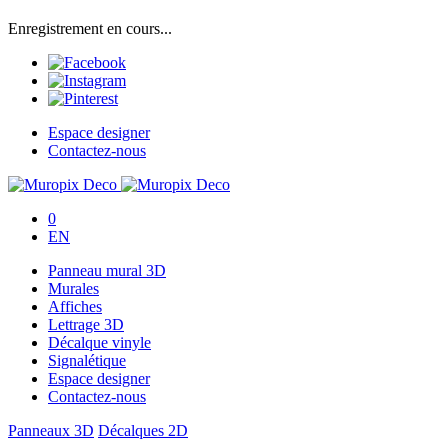
Enregistrement en cours...
Espace designer
Contactez-nous
0
EN
Panneau mural 3D
Murales
Affiches
Lettrage 3D
Décalque vinyle
Signalétique
Espace designer
Contactez-nous
Panneaux 3D
Décalques 2D