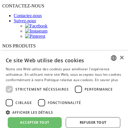
CONTACTEZ-NOUS
Contactez-nous
Suivez-nous
NOS PRODUITS
×
Panneau mural 3D
Ce site Web utilise des cookies
Murales
Affiches
Notre site Web utilise des cookies pour améliorer l'expérience
Lettrage 3D
FRENCH
utilisateur. En utilisant notre site Web, vous acceptez tous les cookies
Décalque vinyle
conformément à notre Politique relative aux cookies.
En savoir plus
Signalétique
ENGLISH
Espace designer
STRICTEMENT NÉCESSAIRES
PERFORMANCE
À propos
CIBLAGE
FONCTIONNALITÉ
FAQ
Notre histoire
AFFICHER LES DÉTAILS
Politique de confidentialité
Conditions générales d'utilisation
ACCEPTER TOUT
REFUSER TOUT
Politique de remboursement